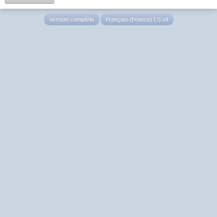
Version complète
Français (France) LS v4