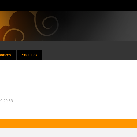
nnonces
Shoutbox
09 20:58