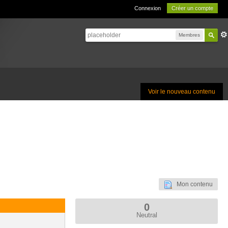
Connexion
Créer un compte
Membres
Voir le nouveau contenu
Mon contenu
0
Neutral