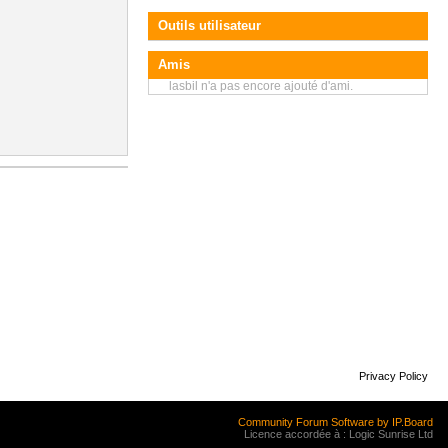
Outils utilisateur
Amis
lasbil n'a pas encore ajouté d'ami.
Privacy Policy
Community Forum Software by IP.Board
Licence accordée à : Logic Sunrise Ltd