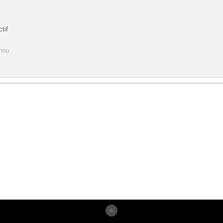
tif
onnu