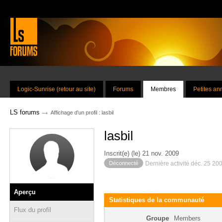
Logic-Sunrise (retour au site)
Forums
Membres
Petites a
→
LS forums
Affichage d'un profil : lasbil
lasbil
Inscrit(e) (le) 21 nov. 2009
Déconnecté
Dernière activité déc. 25 20
Aperçu
Statistiques de la communauté
Flux du profil
Groupe
Members