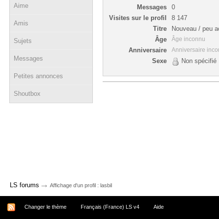
Aime
Messages
0
Visites sur le profil
8 147
Amis
Titre
Nouveau / peu ac
Âge
Âge inconnu
Sujets
Anniversaire
Anniversaire inc
Messages
Sexe
Non spécifié
Petites annonces
Shoutbox
→
LS forums
Affichage d'un profil : lasbil
Changer le thème
Français (France) LS v4
Aide