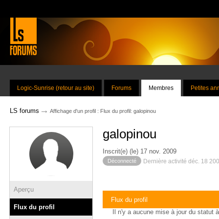
Logic-Sunrise (retour au site)
Forums
Membres
Petites a
→
LS forums
Affichage d'un profil : Flux du profil: galopinou
galopinou
Inscrit(e) (le) 17 nov. 2009
Déconnecté
Dernière activité déc. 18 20
Aperçu
Flux du profil
Flux du profil
Il n'y a aucune mise à jour du statut à