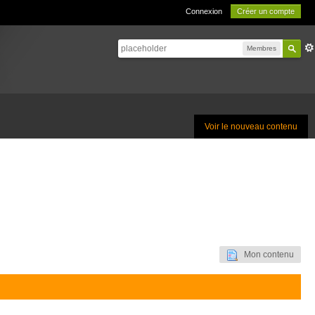
Connexion
Créer un compte
Membres
Voir le nouveau contenu
Mon contenu