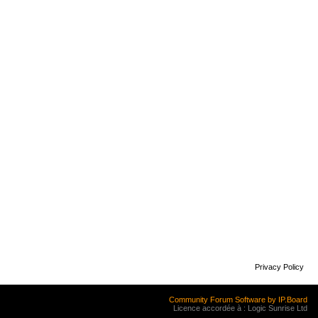
Privacy Policy
Community Forum Software by IP.Board
Licence accordée à : Logic Sunrise Ltd