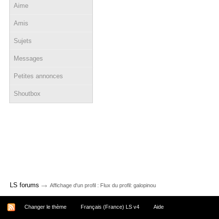
Aime
Amis
Sujets
Messages
Petites annonces
Shoutbox
→
LS forums
Affichage d'un profil : Flux du profil: galopinou
Changer le thème
Français (France) LS v4
Aide