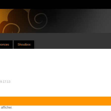
nnonces
Shoutbox
09 17:13
 afficher.