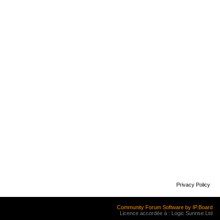
Privacy Policy
Community Forum Software by IP.Board
Licence accordée à : Logic Sunrise Ltd