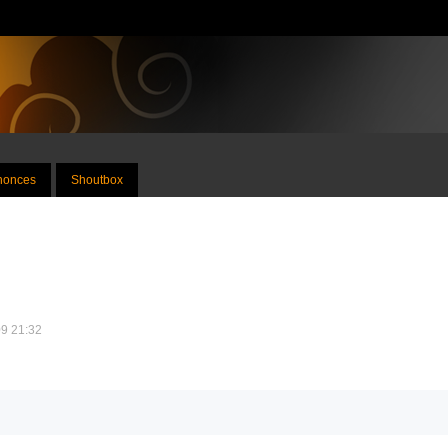
nnonces
Shoutbox
09 21:32