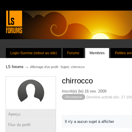
Logic-Sunrise (retour au site)
Forums
Membres
Petites a
→
LS forums
Affichage d'un profil : Sujets: chirrocco
chirrocco
Inscrit(e) (le) 16 nov. 2009
Déconnecté
Dernière activité déc. 27 20
Aperçu
Il n'y a aucun sujet à afficher
Flux du profil