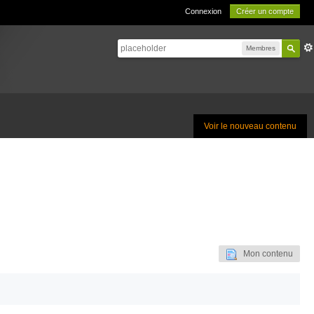
Connexion
Créer un compte
Membres
Voir le nouveau contenu
Mon contenu