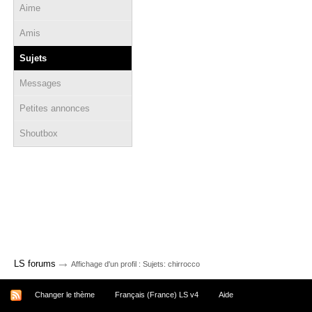
Aime
Amis
Sujets
Messages
Petites annonces
Shoutbox
→
LS forums
Affichage d'un profil : Sujets: chirrocco
Changer le thème
Français (France) LS v4
Aide