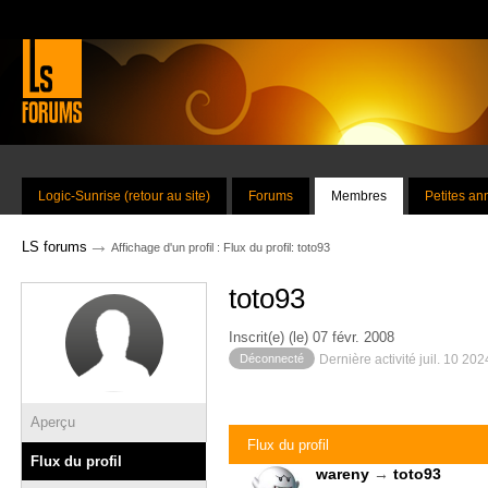
Logic-Sunrise (retour au site)
Forums
Membres
Petites a
→
LS forums
Affichage d'un profil : Flux du profil: toto93
toto93
Inscrit(e) (le) 07 févr. 2008
Déconnecté
Dernière activité juil. 10 20
Aperçu
Flux du profil
Flux du profil
wareny
→
toto93