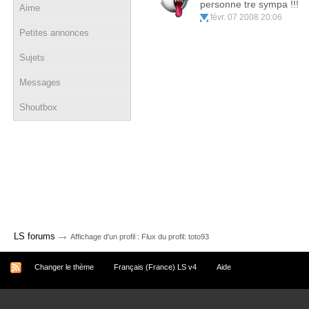
personne tre sympa !!!
Aime
févr. 07 2008 20:06
Petites annonces
Sujets
Messages
Shoutbox
→
LS forums
Affichage d'un profil : Flux du profil: toto93
Changer le thème
Français (France) LS v4
Aide