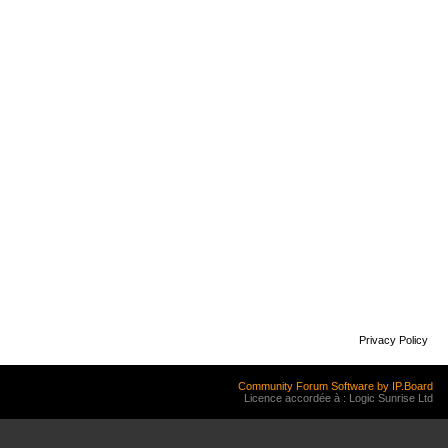
Privacy Policy
Community Forum Software by IP.Board
Licence accordée à : Logic Sunrise Ltd