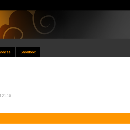
nnonces
Shoutbox
24 21:10