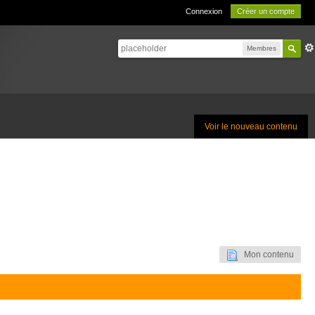
Connexion
Créer un compte
Membres
Voir le nouveau contenu
Mon contenu