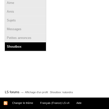
Aime
Amis
Sujets
Messages
Petites annonces
Shoutbox
→
LS forums
Affichage d'un profil : Shoutbox: kalundra
Changer le thème
Français (France) LS v4
Aide