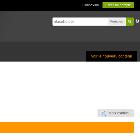
Connexion
Créer un compte
Membres
Voir le nouveau contenu
Mon contenu