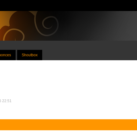
nnonces
Shoutbox
16 22:51