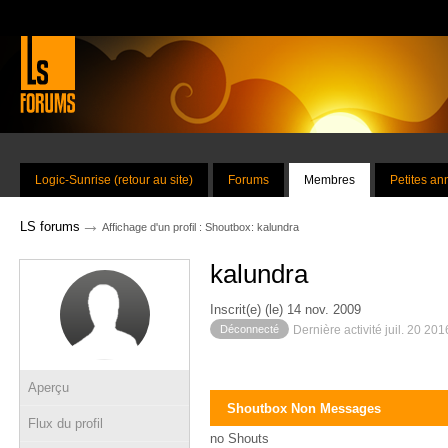
Logic-Sunrise (retour au site)
Forums
Membres
Petites a
→
LS forums
Affichage d'un profil : Shoutbox: kalundra
kalundra
Inscrit(e) (le) 14 nov. 2009
Déconnecté
Dernière activité juil. 20 20
Aperçu
Shoutbox Non Messages
Flux du profil
no Shouts