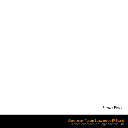
Privacy Policy
Community Forum Software by IP.Board
Licence accordée à : Logic Sunrise Ltd