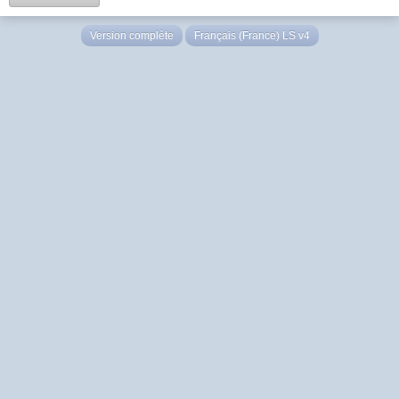
Version complète
Français (France) LS v4