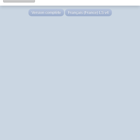
Version complète
Français (France) LS v4