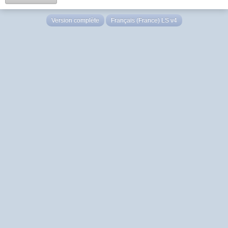
Version complète
Français (France) LS v4