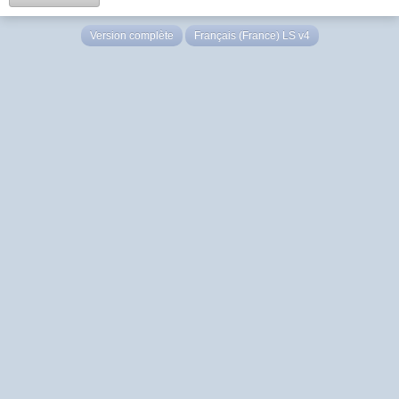
Version complète
Français (France) LS v4