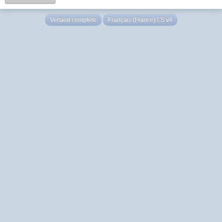
Version complète
Français (France) LS v4