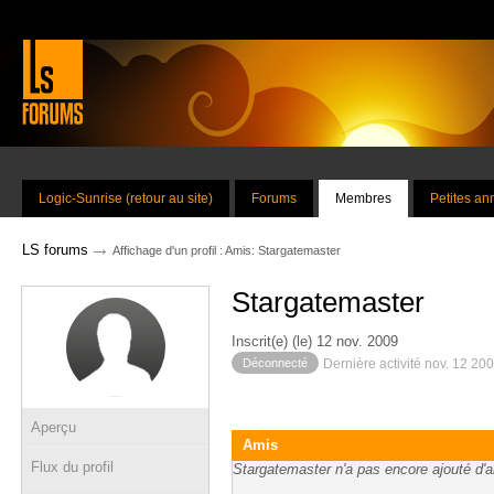
Logic-Sunrise (retour au site)
Forums
Membres
Petites a
→
LS forums
Affichage d'un profil : Amis: Stargatemaster
Stargatemaster
Inscrit(e) (le) 12 nov. 2009
Déconnecté
Dernière activité nov. 12 20
Aperçu
Amis
Flux du profil
Stargatemaster n'a pas encore ajouté d'a