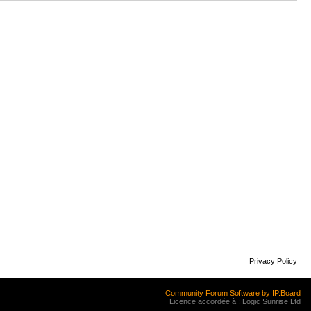
Privacy Policy
Community Forum Software by IP.Board
Licence accordée à : Logic Sunrise Ltd