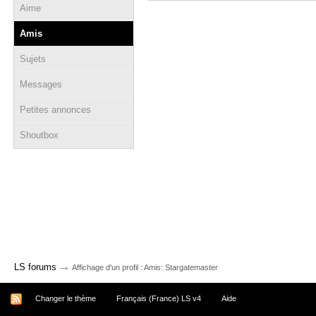
Aime
Amis
Sujets
Messages
Petites annonces
Shoutbox
→
LS forums
Affichage d'un profil : Amis: Stargatemaster
Changer le thème
Français (France) LS v4
Aide