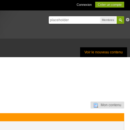
Connexion
Créer un compte
Membres
Voir le nouveau contenu
Mon contenu