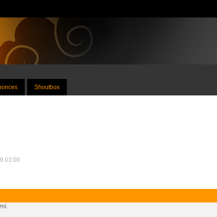
nnonces
Shoutbox
09 03:00
mi.