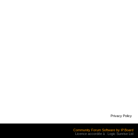
Privacy Policy
Community Forum Software by IP.Board
Licence accordée à : Logic Sunrise Ltd