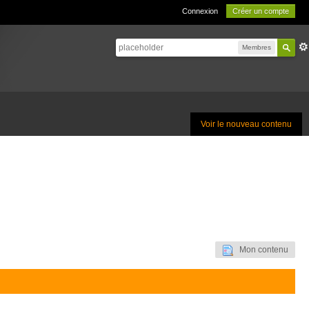
Connexion
Créer un compte
Membres
Voir le nouveau contenu
Mon contenu