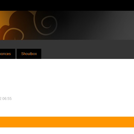
nnonces
Shoutbox
12 06:55