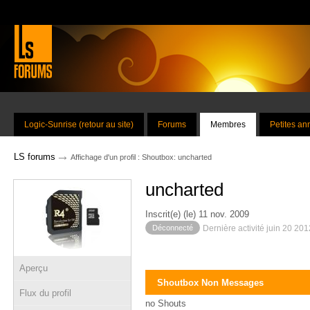
Logic-Sunrise (retour au site)
Forums
Membres
Petites a
→
LS forums
Affichage d'un profil : Shoutbox: uncharted
uncharted
Inscrit(e) (le) 11 nov. 2009
Déconnecté
Dernière activité juin 20 20
Aperçu
Shoutbox Non Messages
Flux du profil
no Shouts