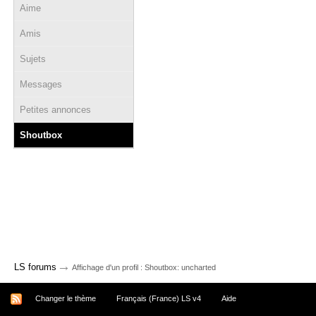
Aime
Amis
Sujets
Messages
Petites annonces
Shoutbox
→
LS forums
Affichage d'un profil : Shoutbox: uncharted
Changer le thème
Français (France) LS v4
Aide