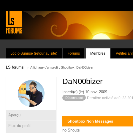
Logic-Sunrise (retour au site)
Forums
Membres
Petites a
→
LS forums
Affichage d'un profil : Shoutbox: DaN00bizer
DaN00bizer
Inscrit(e) (le) 10 nov. 2009
Déconnecté
Dernière activité août 23 20
Aperçu
Shoutbox Non Messages
Flux du profil
no Shouts