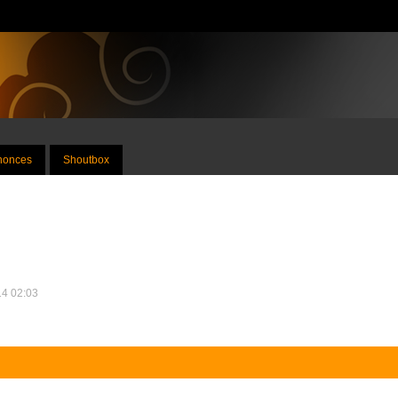
nnonces
Shoutbox
14 02:03