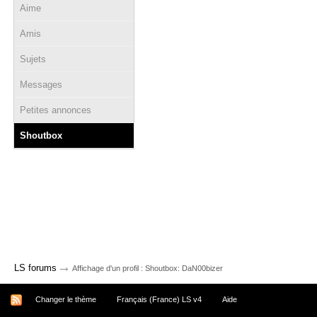
Aime
Amis
Sujets
Messages
Petites annonces
Shoutbox
→
LS forums
Affichage d'un profil : Shoutbox: DaN00bizer
Changer le thème
Français (France) LS v4
Aide