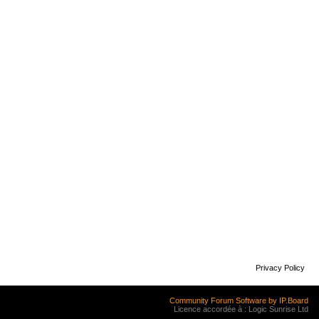
Privacy Policy
Community Forum Software by IP.Board
Licence accordée à : Logic Sunrise Ltd