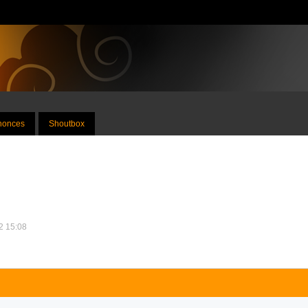
nnonces
Shoutbox
12 15:08