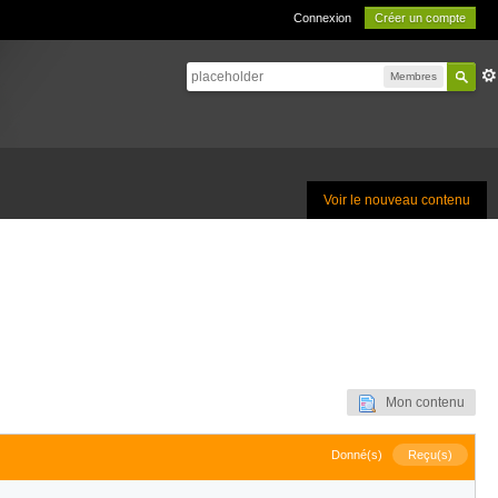
Connexion
Créer un compte
Membres
Voir le nouveau contenu
Mon contenu
Donné(s)
Reçu(s)