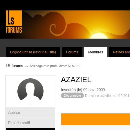
Logic-Sunrise (retour au site)
Forums
Membres
Petites a
→
LS forums
Affichage d'un profil : Aime: AZAZIEL
AZAZIEL
Inscrit(e) (le) 09 nov. 2009
Déconnecté
Dernière activité mai 02 20
Aperçu
Flux du profil