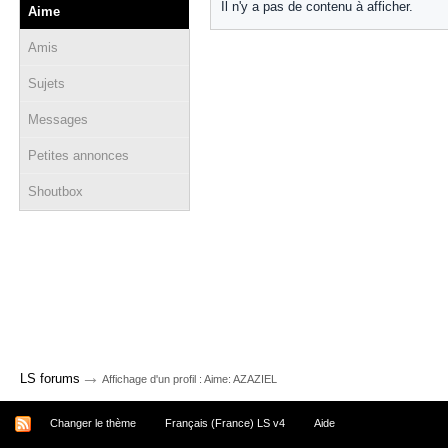
Il n'y a pas de contenu à afficher.
Aime
Amis
Sujets
Messages
Petites annonces
Shoutbox
→
LS forums
Affichage d'un profil : Aime: AZAZIEL
Changer le thème
Français (France) LS v4
Aide