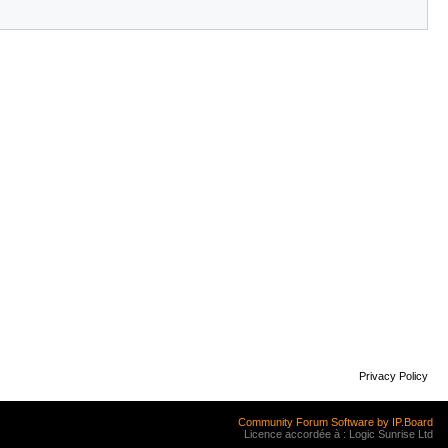
Privacy Policy
Community Forum Software by IP.Board
Licence accordée à : Logic Sunrise Ltd