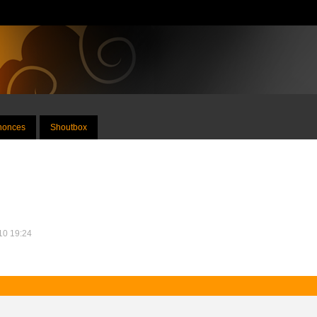
nnonces
Shoutbox
010 19:24