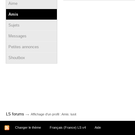
Aime
Amis
Sujets
Messages
Petites annonces
Shoutbox
→
LS forums
Affichage d'un profil : Amis: lusit
Changer le thème
Français (France) LS v4
Aide