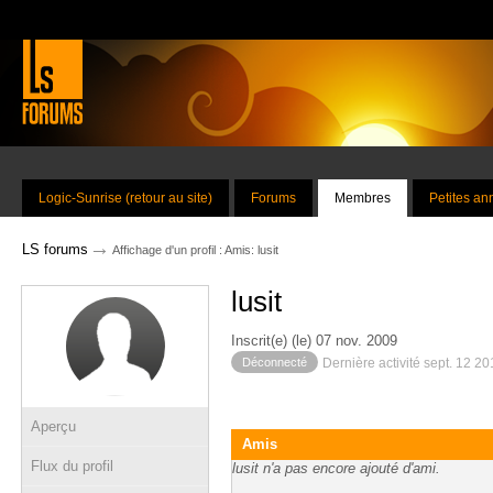
Logic-Sunrise (retour au site)
Forums
Membres
Petites a
→
LS forums
Affichage d'un profil : Amis: lusit
lusit
Inscrit(e) (le) 07 nov. 2009
Déconnecté
Dernière activité sept. 12 2
Aperçu
Amis
Flux du profil
lusit n'a pas encore ajouté d'ami.