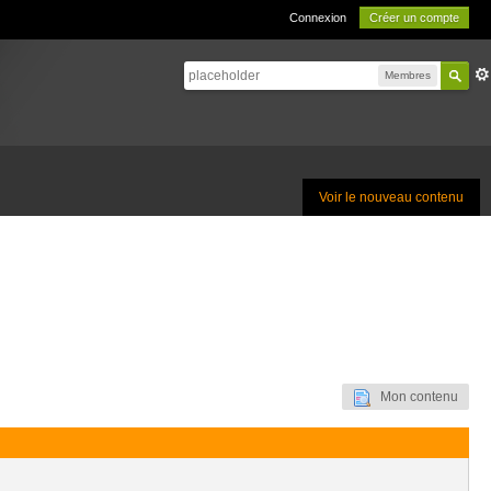
Connexion
Créer un compte
Membres
Voir le nouveau contenu
Mon contenu