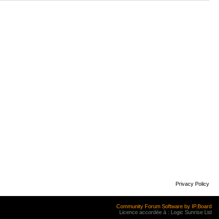
Privacy Policy
Community Forum Software by IP.Board
Licence accordée à : Logic Sunrise Ltd