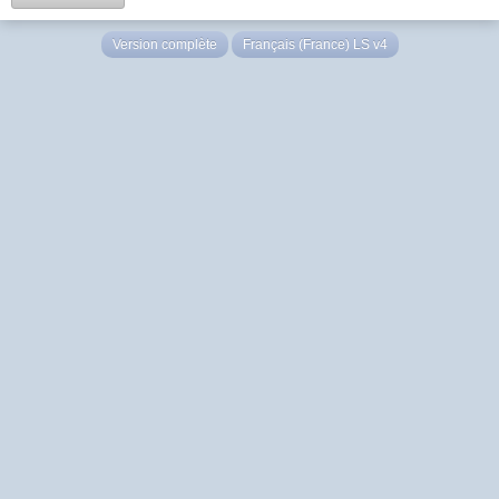
Version complète
Français (France) LS v4