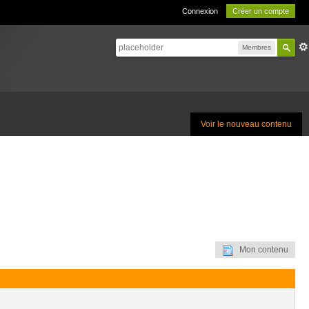
Connexion
Créer un compte
Membres
Voir le nouveau contenu
Mon contenu