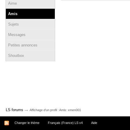
Aime
Amis
Sujets
Messages
Petites annonces
Shoutbox
→
LS forums
Affichage d'un profil : Amis: xmen001
Changer le thème
Français (France) LS v4
Aide