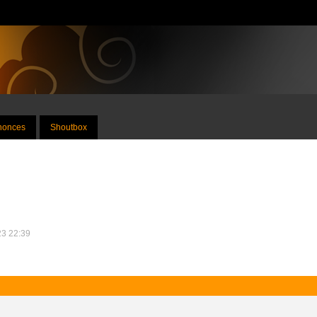
nnonces
Shoutbox
23 22:39