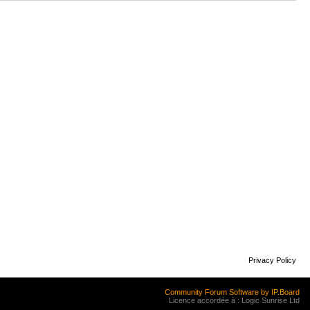
Privacy Policy
Community Forum Software by IP.Board
Licence accordée à : Logic Sunrise Ltd