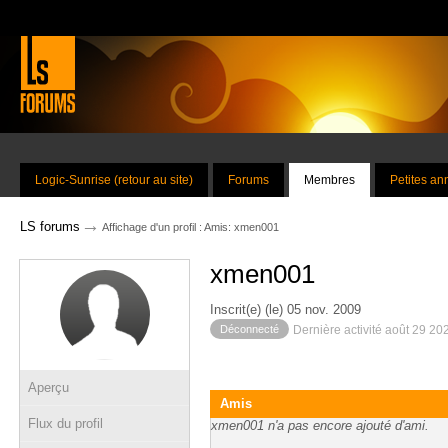
Logic-Sunrise (retour au site)
Forums
Membres
Petites a
→
LS forums
Affichage d'un profil : Amis: xmen001
xmen001
Inscrit(e) (le) 05 nov. 2009
Déconnecté
Dernière activité août 29 20
Aperçu
Amis
Flux du profil
xmen001 n'a pas encore ajouté d'ami.