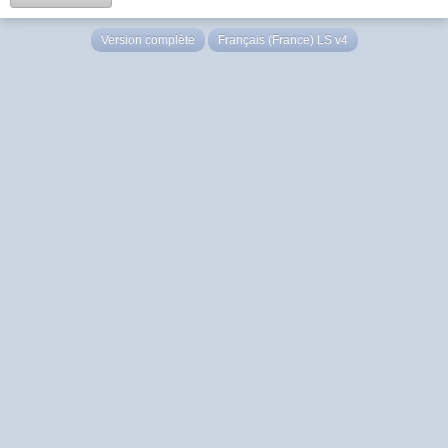
Version complète
Français (France) LS v4