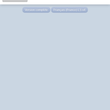
Version complète
Français (France) LS v4