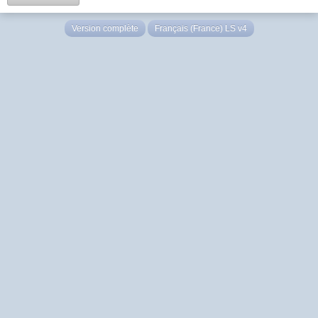
Version complète
Français (France) LS v4