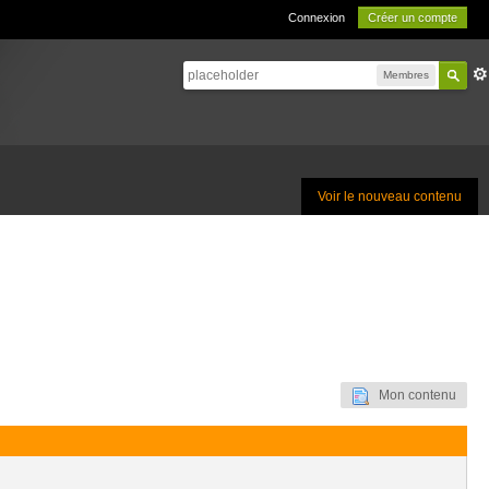
Connexion
Créer un compte
Membres
Voir le nouveau contenu
Mon contenu