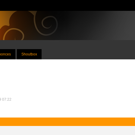
nnonces
Shoutbox
09 07:22