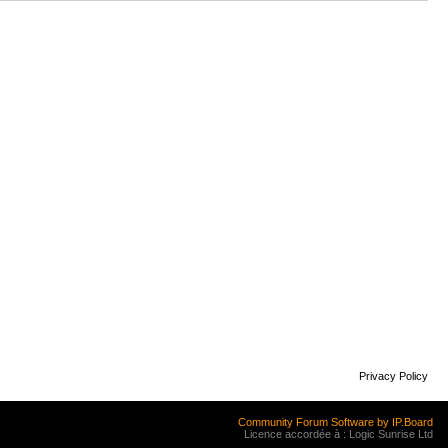
Privacy Policy
Community Forum Software by IP.Board
Licence accordée à : Logic Sunrise Ltd