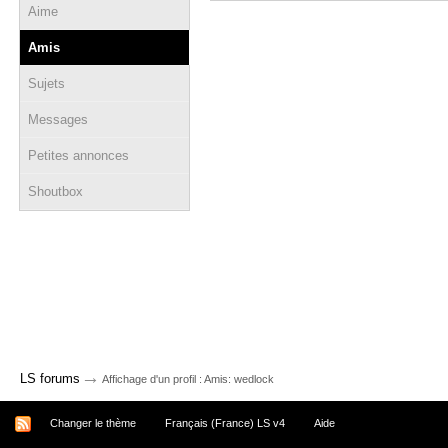
Aime
Amis
Sujets
Messages
Petites annonces
Shoutbox
→
LS forums
Affichage d'un profil : Amis: wedlock
Changer le thème
Français (France) LS v4
Aide