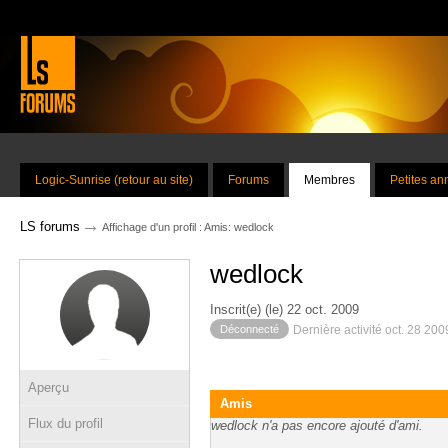
Logic-Sunrise (retour au site)
Forums
Membres
Petites a
→
LS forums
Affichage d'un profil : Amis: wedlock
wedlock
Inscrit(e) (le) 22 oct. 2009
Déconnecté
Dernière activité oct. 28 20
Aperçu
Amis
Flux du profil
wedlock n'a pas encore ajouté d'ami.