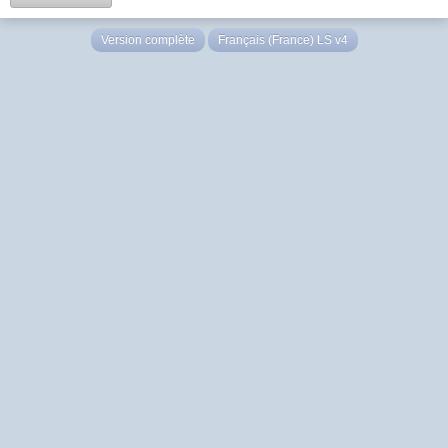
Version complète
Français (France) LS v4