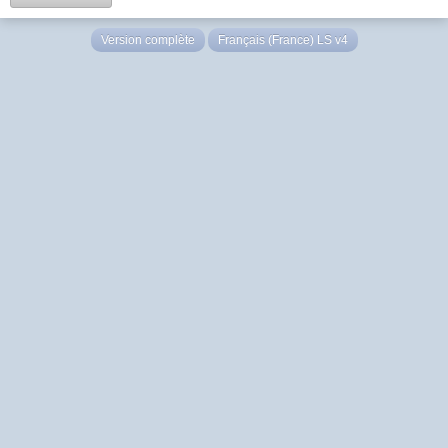
Version complète
Français (France) LS v4