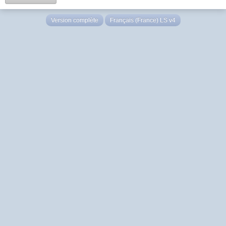
Version complète
Français (France) LS v4