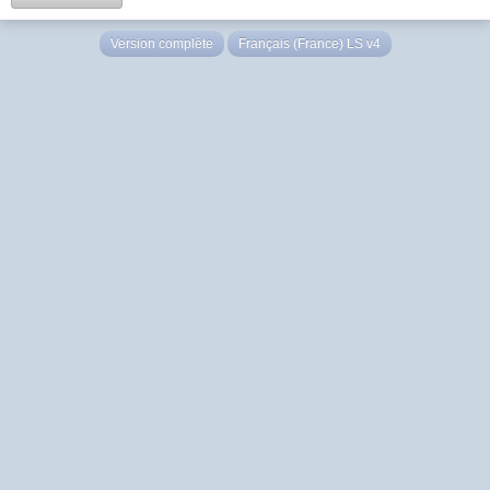
Version complète
Français (France) LS v4