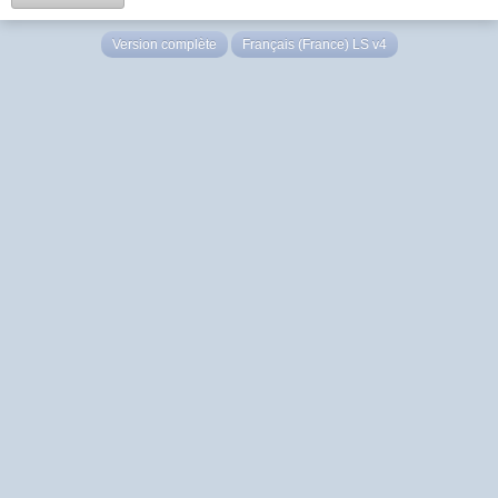
Version complète
Français (France) LS v4