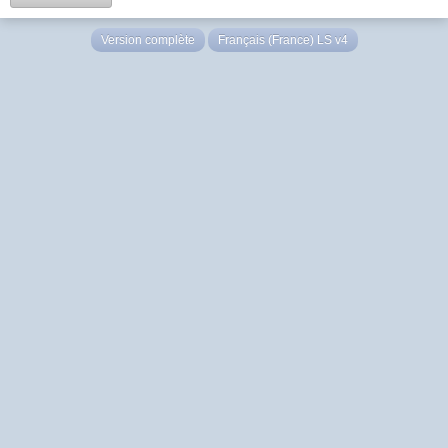
Version complète
Français (France) LS v4