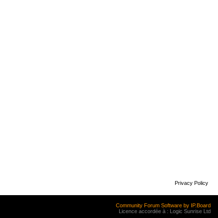
Privacy Policy
Community Forum Software by IP.Board
Licence accordée à : Logic Sunrise Ltd