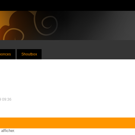
nnonces
Shoutbox
09 09:36
 afficher.