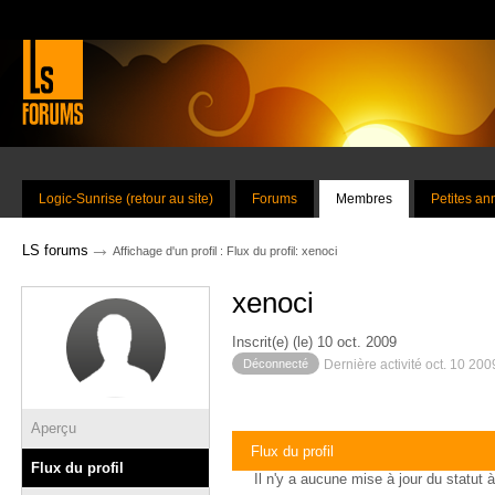
Logic-Sunrise (retour au site)
Forums
Membres
Petites a
→
LS forums
Affichage d'un profil : Flux du profil: xenoci
xenoci
Inscrit(e) (le) 10 oct. 2009
Déconnecté
Dernière activité oct. 10 20
Aperçu
Flux du profil
Flux du profil
Il n'y a aucune mise à jour du statut à