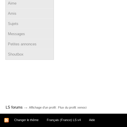
Aime
Amis
Sujets
Messages
Petites annonces
Shoutbox
→
LS forums
Affichage d'un profil : Flux du profil: xenoci
Changer le thème
Français (France) LS v4
Aide