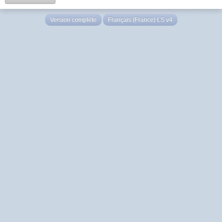
Version complète
Français (France) LS v4