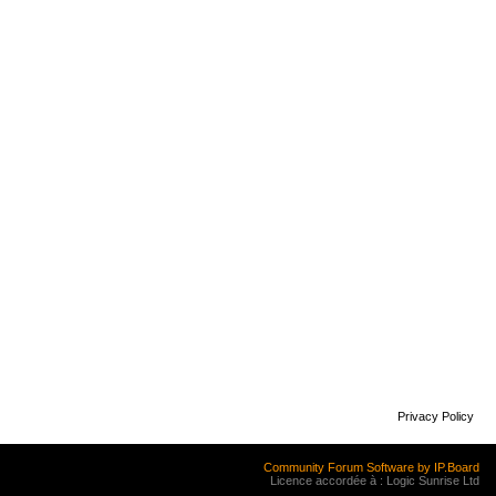
Privacy Policy
Community Forum Software by IP.Board
Licence accordée à : Logic Sunrise Ltd