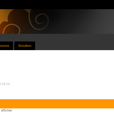
nnonces
Shoutbox
09 16:14
 afficher.