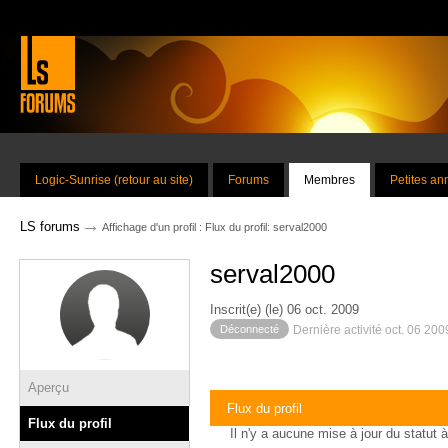
Logic-Sunrise (retour au site)
Forums
Membres
Petites a
→
LS forums
Affichage d'un profil : Flux du profil: serval2000
serval2000
Inscrit(e) (le) 06 oct. 2009
Déconnecté
Dernière activité oct. 06 20
Aperçu
Flux du profil
Flux du profil
Il n'y a aucune mise à jour du statut à