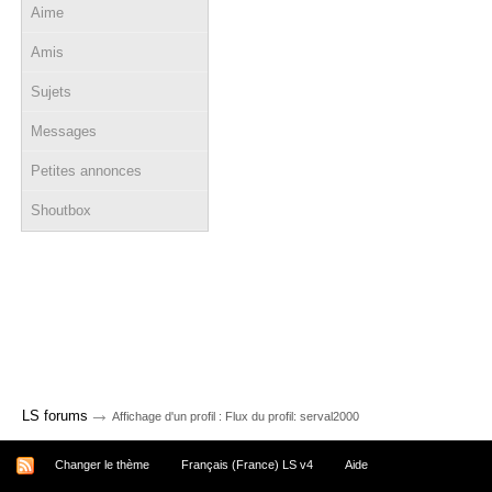
Aime
Amis
Sujets
Messages
Petites annonces
Shoutbox
→
LS forums
Affichage d'un profil : Flux du profil: serval2000
Changer le thème
Français (France) LS v4
Aide