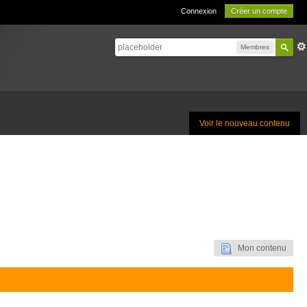
Connexion
Créer un compte
Membres
Voir le nouveau contenu
Mon contenu