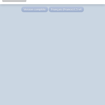
Version complète
Français (France) LS v4