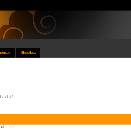
nnonces
Shoutbox
010 21:24
 afficher.