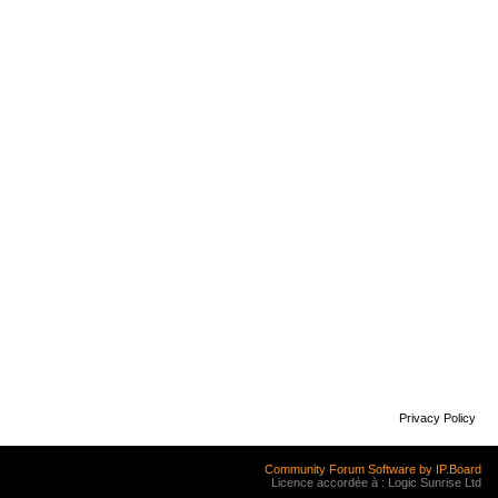
Privacy Policy
Community Forum Software by IP.Board
Licence accordée à : Logic Sunrise Ltd