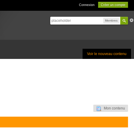
Connexion
Créer un compte
Membres
Voir le nouveau contenu
Mon contenu