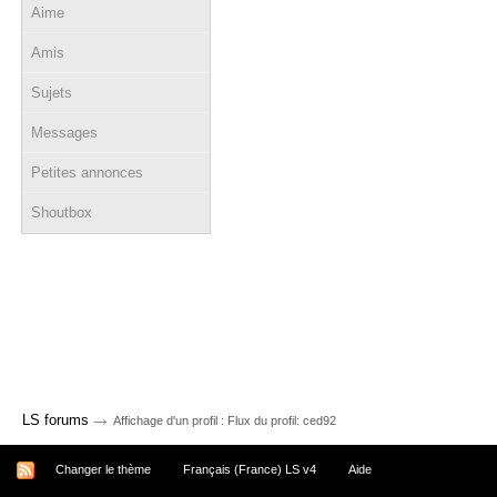
Aime
Amis
Sujets
Messages
Petites annonces
Shoutbox
→
LS forums
Affichage d'un profil : Flux du profil: ced92
Changer le thème
Français (France) LS v4
Aide