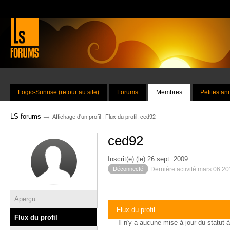
Logic-Sunrise (retour au site)
Forums
Membres
Petites a
→
LS forums
Affichage d'un profil : Flux du profil: ced92
ced92
Inscrit(e) (le) 26 sept. 2009
Déconnecté
Dernière activité mars 06 2
Aperçu
Flux du profil
Flux du profil
Il n'y a aucune mise à jour du statut à