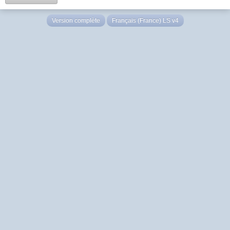
Version complète
Français (France) LS v4