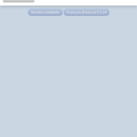
Version complète
Français (France) LS v4