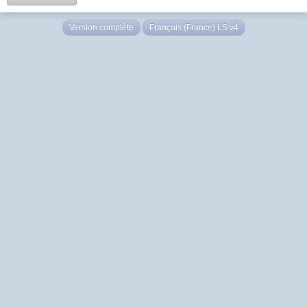
Version complète
Français (France) LS v4