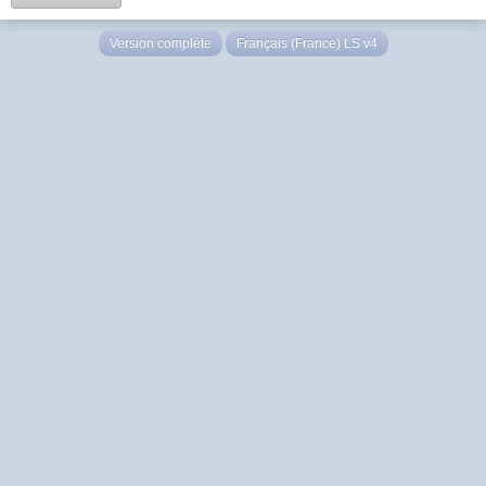
Version complète
Français (France) LS v4