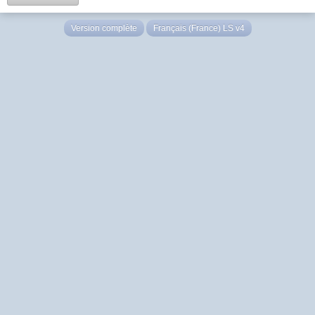
Version complète
Français (France) LS v4