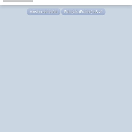
Version complète
Français (France) LS v4