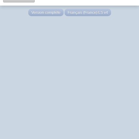
Version complète
Français (France) LS v4