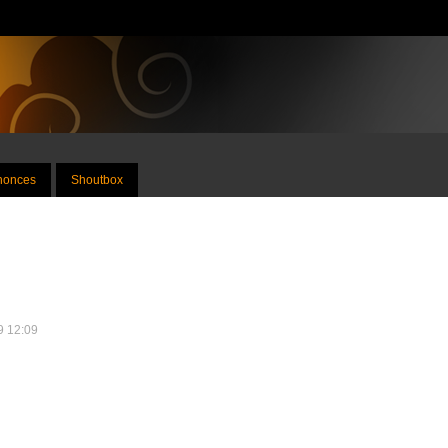
nnonces
Shoutbox
09 12:09