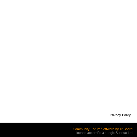
Privacy Policy
Community Forum Software by IP.Board
Licence accordée à : Logic Sunrise Ltd