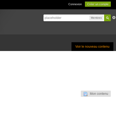
Connexion
Créer un compte
Membres
Voir le nouveau contenu
Mon contenu