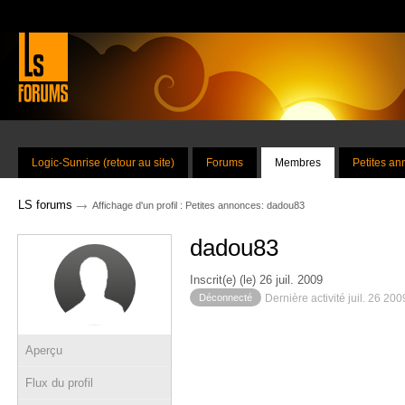
Logic-Sunrise (retour au site)
Forums
Membres
Petites a
→
LS forums
Affichage d'un profil : Petites annonces: dadou83
dadou83
Inscrit(e) (le) 26 juil. 2009
Déconnecté
Dernière activité juil. 26 20
Aperçu
Flux du profil