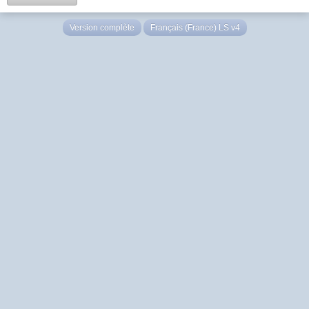
Version complète
Français (France) LS v4