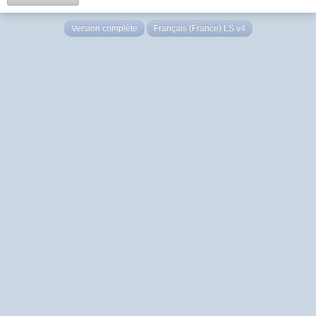
Version complète
Français (France) LS v4