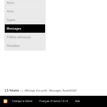
Aime
Amis
Sujets
Messages
Petites annonces
Shoutbox
→
LS forums
Affichage d'un profil : Messages: florian83260
Changer le thème
Français (France) LS v4
Aide