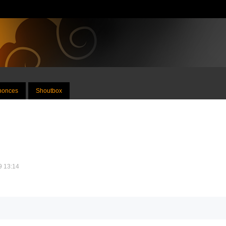
nnonces
Shoutbox
09 13:14