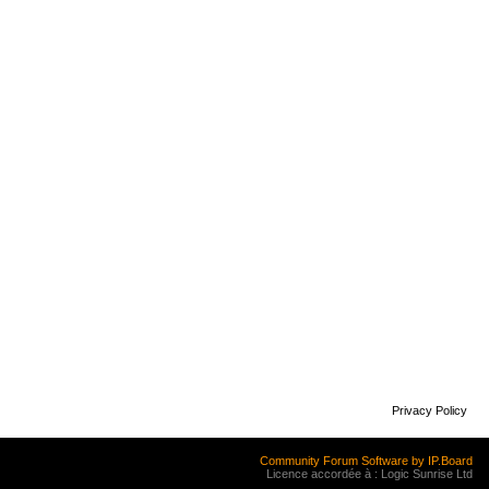
Privacy Policy
Community Forum Software by IP.Board
Licence accordée à : Logic Sunrise Ltd