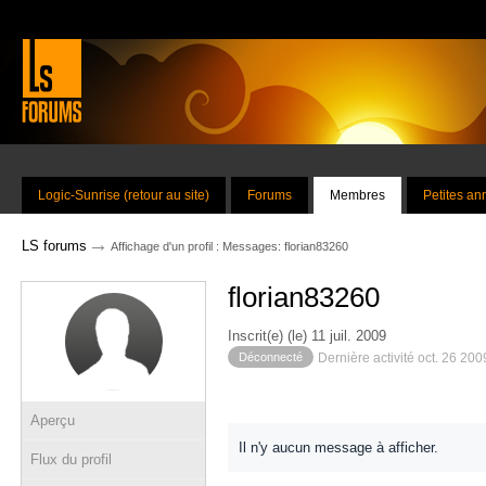
Logic-Sunrise (retour au site)
Forums
Membres
Petites a
→
LS forums
Affichage d'un profil : Messages: florian83260
florian83260
Inscrit(e) (le) 11 juil. 2009
Déconnecté
Dernière activité oct. 26 20
Aperçu
Il n'y aucun message à afficher.
Flux du profil