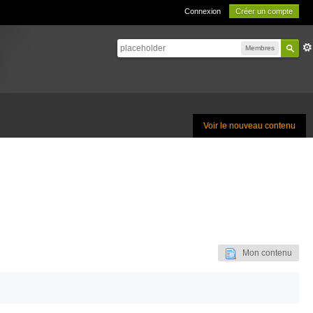
Connexion
Créer un compte
Membres
Voir le nouveau contenu
Mon contenu