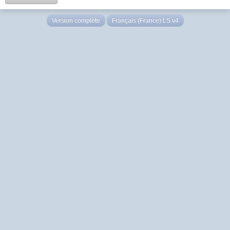
Version complète
Français (France) LS v4