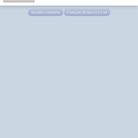
Version complète
Français (France) LS v4