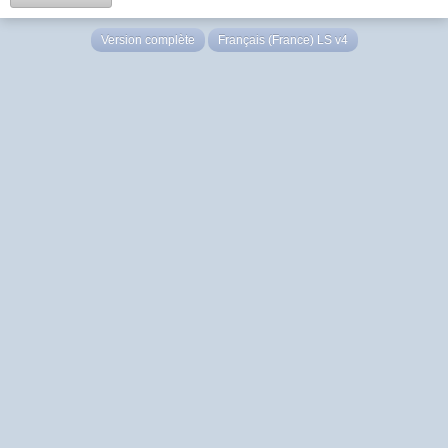
Version complète
Français (France) LS v4