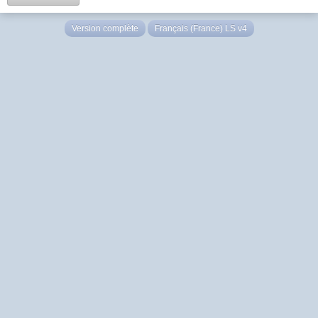
Version complète
Français (France) LS v4