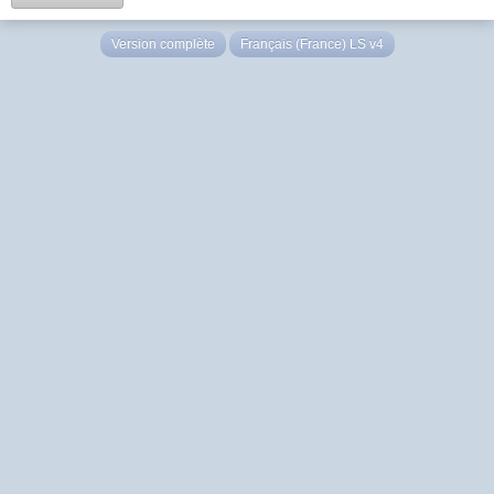
Version complète
Français (France) LS v4