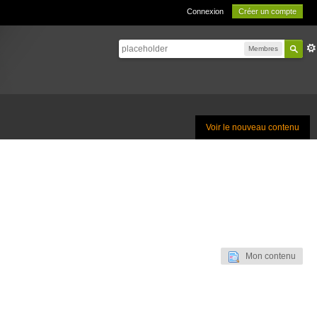
Connexion
Créer un compte
Membres
Voir le nouveau contenu
Mon contenu