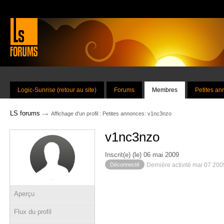
Logic-Sunrise (retour au site)
Forums
Membres
Petites a
→
LS forums
Affichage d'un profil : Petites annonces: v1nc3nzo
v1nc3nzo
Inscrit(e) (le) 06 mai 2009
Déconnecté
Dernière activité mai 07 200
Aperçu
Flux du profil