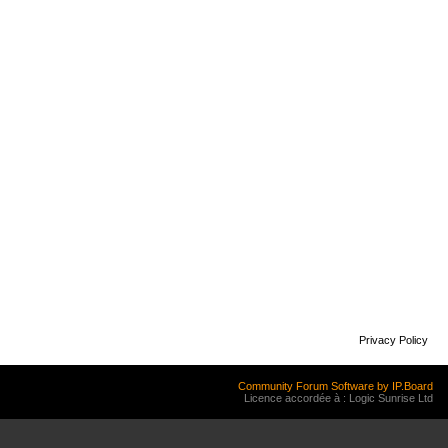
Privacy Policy
Community Forum Software by IP.Board
Licence accordée à : Logic Sunrise Ltd