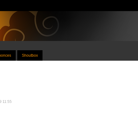
nnonces
Shoutbox
9 11:55