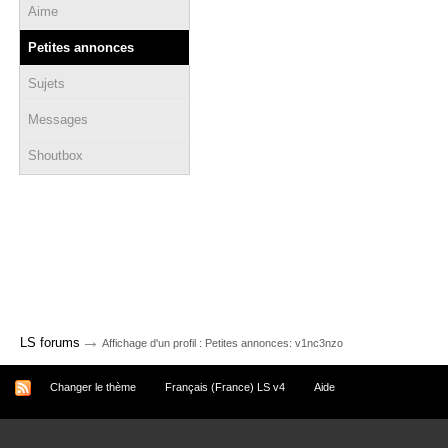
Aime
Petites annonces
Sujets
Messages
Shoutbox
→
LS forums
Affichage d'un profil : Petites annonces: v1nc3nzo
Changer le thème
Français (France) LS v4
Aide